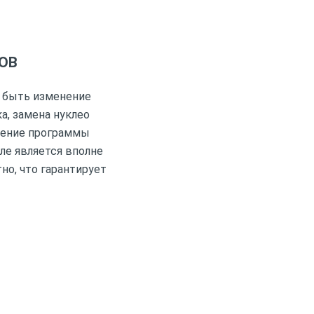
ОВ
т быть изменение
а, замена нуклео
нение программы
ле является вполне
о, что гарантирует