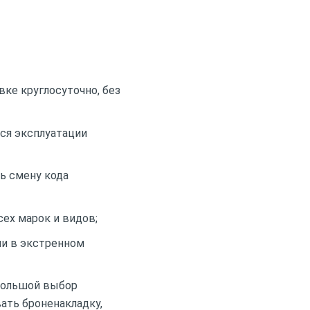
е круглосуточно, без
ся эксплуатации
ь смену кода
ех марок и видов;
ли в экстренном
большой выбор
ать броненакладку,