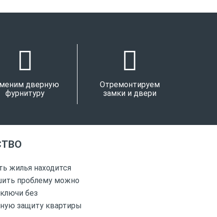
меним дверную
Отремонтируем
фурнитуру
замки и двери
СТВО
ть жилья находится
шить проблему можно
 ключи без
жную защиту квартиры