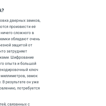
А?
ровка дверных замков,
тся произвести её
 ничего сложного в
замки обладают очень
езной защитой от
что затрудняет
уками. Шифрование
го опыта и большой
рекодировочный ключ
у миллиметров, замок
. В результате он уже
овлению, потребуется
ей, связанных с