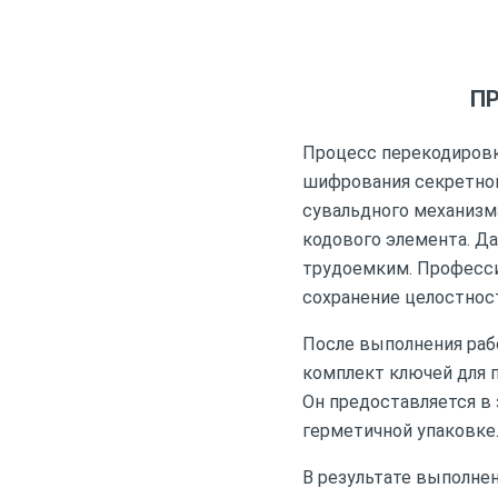
П
Процесс перекодировк
шифрования секретной
сувальдного механизм
кодового элемента. Да
трудоемким. Професси
сохранение целостнос
После выполнения ра
комплект ключей для 
Он предоставляется в 
герметичной упаковке
В результате выполне