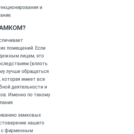
ункционирования и
ание.
ЗАМКОМ?
спечивает
гих помещений. Если
адежным лицам, это
оследствиям (вплоть
му лучше обращаться
 которая имеет все
бной деятельности и
ков. Именно по такому
пания.
живанию замковых
остоверение нашего
у с фирменным